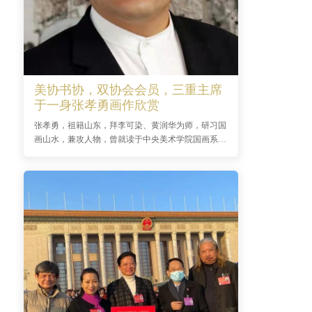
美协书协，双协会会员，三重主席
于一身张孝勇画作欣赏
张孝勇，祖籍山东，拜李可染、黄润华为师，研习国
画山水，兼攻人物，曾就读于中央美术学院国画系助
教进修班和中央美术学院国画系主任姚有多教授人物
高研班。是美协书协，双协会会员，在书画界屈指可
数。集三重主席于