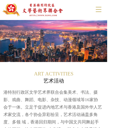
T
o
g
g
l
e
n
a
v
i
g
a
ART ACTIVITIES
t
艺术活动
i
o
港特别行政区文学艺术界联合会集美术、书法、摄
n
影、戏曲、舞蹈、电影、杂技、动漫领域等16家协
会于一体。立足于促进内地艺术与香港及国外华人艺
术家交流，各个协会异彩纷呈，艺术活动涵盖多角
度、多领 域，香港回归期间，与中国文共同舞起手