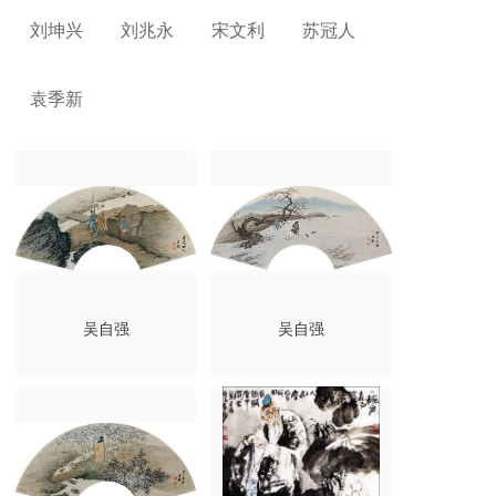
刘坤兴
刘兆永
宋文利
苏冠人
袁季新
吴自强
吴自强