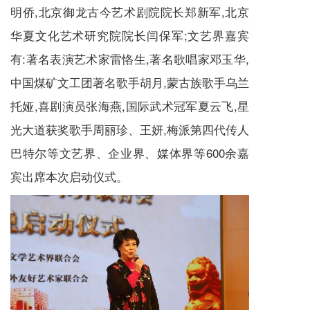
明侨,北京御龙古今艺术剧院院长郑新军,北京
华夏文化艺术研究院院长闫保军;文艺界嘉宾
有:著名表演艺术家雷恪生,著名歌唱家邓玉华,
中国煤矿文工团著名歌手胡月,蒙古族歌手乌兰
托娅,喜剧演员张海燕,国际武术冠军夏云飞,星
光大道获奖歌手周丽珍、王妍,梅派第四代传人
巴特尔等文艺界、企业界、媒体界等600余嘉
宾出席本次启动仪式。