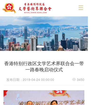
T
o
g
g
l
e
n
a
v
i
g
a
香港特别行政区文学艺术界联合会一带
t
一路春晚启动仪式
i
o
n
发布日期：2019-04-24 00:00:00
3450