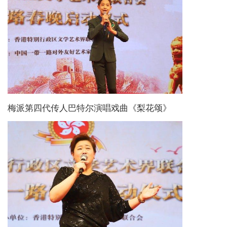
梅派第四代传人巴特尔演唱戏曲《梨花颂》